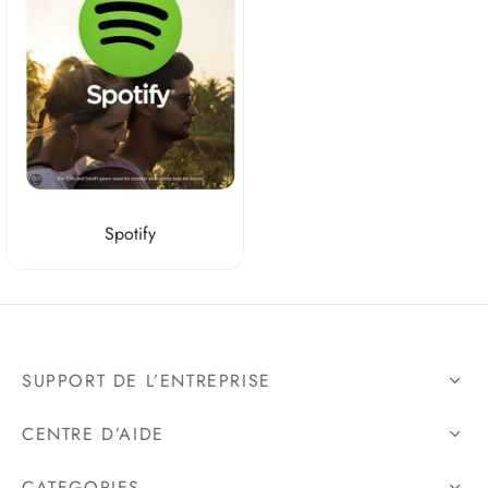
Station
tions générales de vente
e
fy
ndo
Spotify
zon
le Play
SUPPORT DE L’ENTREPRISE
CENTRE D’AIDE
CATEGORIES