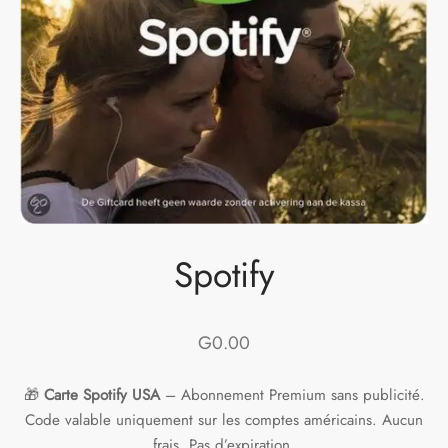
Station
tions générales de vente
e
fy
ndo
Spotify
zon
le Play
G
0.00
🎁
Carte Spotify USA
– Abonnement Premium sans publicité.
Code valable uniquement sur les comptes américains. Aucun
frais. Pas d’expiration.